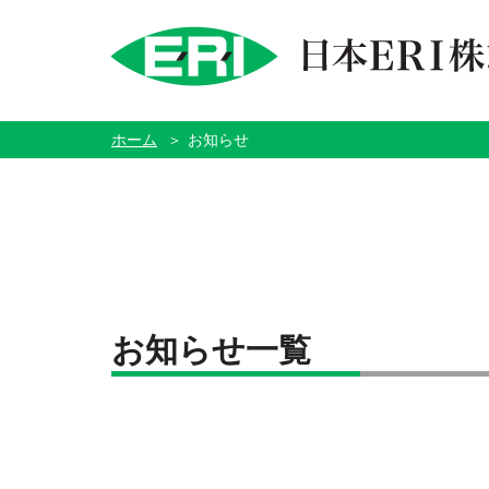
ペ
ー
ジ
内
を
移
動
す
ホーム
お知らせ
る
た
め
の
リ
ン
ク
で
す
サ
イ
ト
お知らせ一覧
内
主
要
メ
ニ
ュ
ー
へ