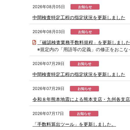
移
動
2026年08月05日
お知らせ
し
ま
中間検査特定工程の指定状況を更新しました
す
本
文
2026年08月03日
お知らせ
へ
移
「確認検査業務手数料規程」を更新しまし
動
し
※規定内の「用語等の定義」の修正をおこな
ま
す
2026年07月29日
お知らせ
中間検査特定工程の指定状況を更新しました
2026年07月29日
お知らせ
令和８年熊本地震による熊本支店・九州各支店
2026年07月17日
お知らせ
「手数料算出ツール」を更新しました。