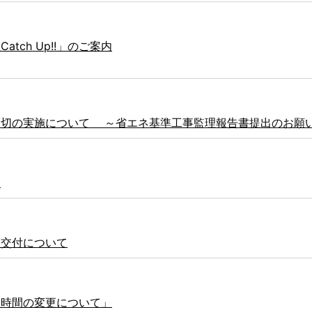
ch Up!!」のご案内
適切の実施について ～省エネ基準工事監理報告書提出のお願
て
証交付について
業時間の変更について」