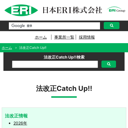
ペ
ー
ジ
内
を
移
動
す
ホーム
事業所一覧
採用情報
る
た
め
ホーム
法改正Catch Up!!
の
リ
法改正Catch Up!!検索
ン
ク
で
す
サ
イ
法改正Catch Up!!
ト
内
主
要
メ
ニ
法改正情報
ュ
ー
2026年
へ