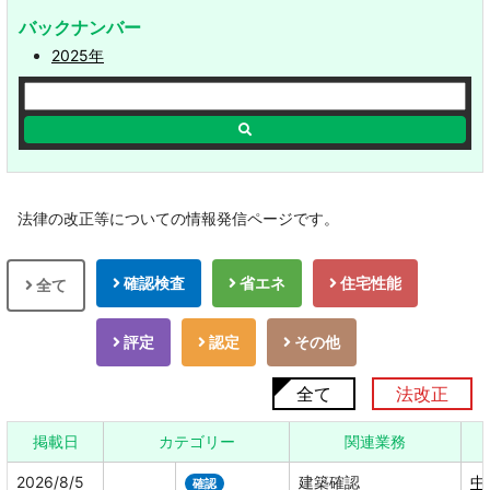
移
動
バックナンバー
し
2025年
ま
す
本
文
へ
移
動
し
ま
す
法律の改正等についての情報発信ページです。
確認検査
省エネ
住宅性能
全て
評定
認定
その他
全て
法改正
掲載日
カテゴリー
関連業務
2026/8/5
建築確認
中
確認