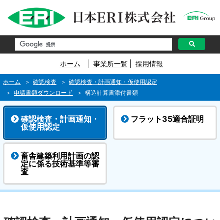
ペ
ー
ジ
内
を
移
動
す
ホーム
事業所一覧
採用情報
る
た
め
ホーム
確認検査
確認検査・計画通知・仮使用認定
の
申請書類ダウンロード
構造計算書添付書類
リ
ン
ク
確認検査・計画通知・
フラット35適合証明
で
仮使用認定
す
サ
イ
ト
畜舎建築利用計画の認
内
定に係る技術基準等審
主
査
要
メ
ニ
ュ
ー
へ