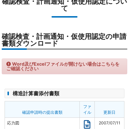
確認検査・計画通知・仮使用認定につい
移
動
て
し
ま
す
本
文
へ
確認検査・計画通知・仮使用認定の申請
移
書類ダウンロード
動
し
ま
す
Word及びExcelファイルが開けない場合は
こちらを
ご確認ください
構造計算書添付書類
ファ
確認申請時の提出書類
イル
更新日
応力図
2007/07/11