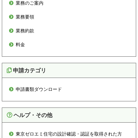
業務のご案内
令和7年東京ゼロエミ住宅補助金申請期限前の対応
について
業務要領
2025年3月28日
業務約款
業務約款（2025年4月1日改訂）を掲載しました。
料金
2024年10月1日
業務要領を改訂しました
申請カテゴリ
2024年8月15日
申請書類
ダウンロード
東京ゼロエミ住宅 現行の基準による設計確認申請
の期限について
2024年6月3日
ヘルプ・その他
東京ゼロエミ住宅 検査予約システムから予約可能
になりました
東京ゼロエミ住宅の設計確認・認証を取得された方