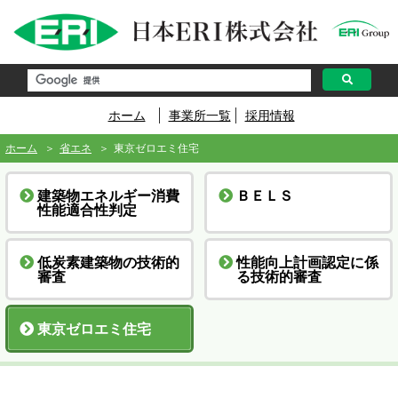
ペ
ー
ジ
内
を
移
動
す
ホーム
事業所一覧
採用情報
る
た
め
ホーム
省エネ
東京ゼロエミ住宅
の
リ
ン
建築物エネルギー消費
ＢＥＬＳ
ク
性能適合性判定
で
す
サ
イ
低炭素建築物の技術的
性能向上計画認定に係
ト
審査
る技術的審査
内
主
要
東京ゼロエミ住宅
メ
ニ
ュ
ー
へ