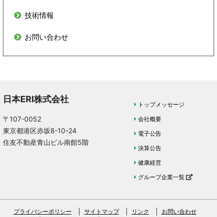
2023年12月1日
技術情報
業務要領を改訂しました
お問い合わせ
2023年10月20日
東京ゼロエミ住宅認証業務の料金改定について
日本ERI株式会社
2023年4月10日
トップメッセージ
「設計確認審査申請書」、「工事完了検査申請書」の
〒107-0052
会社概要
改訂及び「助成金に関するお知らせ」掲載しました。
東京都港区赤坂8-10-24
電子公告
住友不動産青山ビル南館5階
決算公告
2022年11月1日
健康経営
業務要領
・
料金
を改定しました（改訂内容：併
グループ企業一覧
願業務の一次エネルギー消費量基準の必須化に伴う料
金の見直し等）
プライバシーポリシー
サイトマップ
リンク
お問い合わせ
2022年3月18日