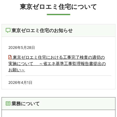
移
東京ゼロエミ住宅について
動
し
ま
す
本
文
東京ゼロエミ住宅のお知らせ
へ
移
動
し
ま
2026年5月28日
す
東京ゼロエミ住宅における工事完了検査の適切の
実施について ～省エネ基準工事監理報告書提出の
お願い～
2026年4月1日
業務約款
・
業務要領
（2026年4月1日改訂）を掲載し
ました（料金改定はありません。）。
業務について
2026年1月8日