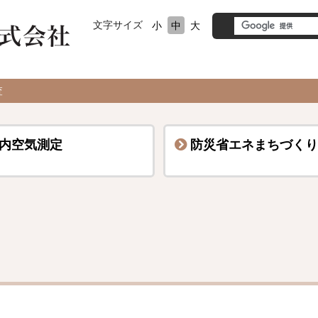
文字サイズ
小
中
大
査
内空気測定
防災省エネまちづくり