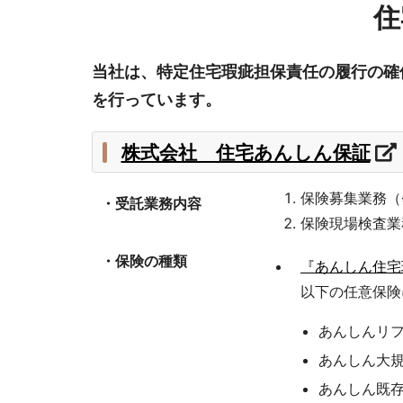
移
住
動
し
ま
す
当社は、特定住宅瑕疵担保責任の履行の確
本
文
を行っています。
へ
移
動
株式会社 住宅あんしん保証
し
ま
す
保険募集業務（
・受託業務内容
保険現場検査業
・保険の種類
『あんしん住宅
以下の任意保険
あんしんリ
あんしん大
あんしん既