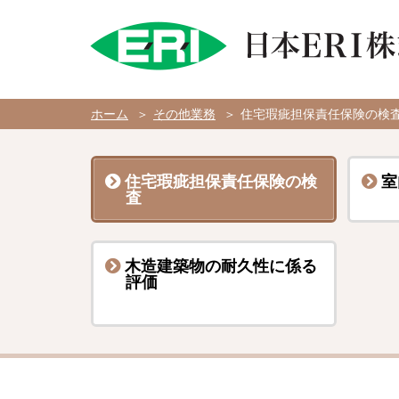
ペ
ー
ジ
内
を
移
動
す
ホーム
その他業務
住宅瑕疵担保責任保険の検
る
た
め
の
リ
住宅瑕疵担保責任保険の検
室
ン
査
ク
で
す
サ
イ
木造建築物の耐久性に係る
ト
評価
内
主
要
メ
ニ
ュ
ー
へ